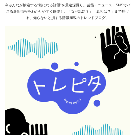
今みんなが検索する“気になる話題”を最速深掘り。芸能・ニュース・SNSでバ
ズる最新情報をわかりやすく解説し、「なぜ話題？」「真相は？」まで届け
る、知らないと損する情報満載のトレンドブログ。