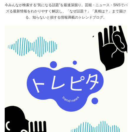
今みんなが検索する“気になる話題”を最速深掘り。芸能・ニュース・SNSでバ
ズる最新情報をわかりやすく解説し、「なぜ話題？」「真相は？」まで届け
る、知らないと損する情報満載のトレンドブログ。